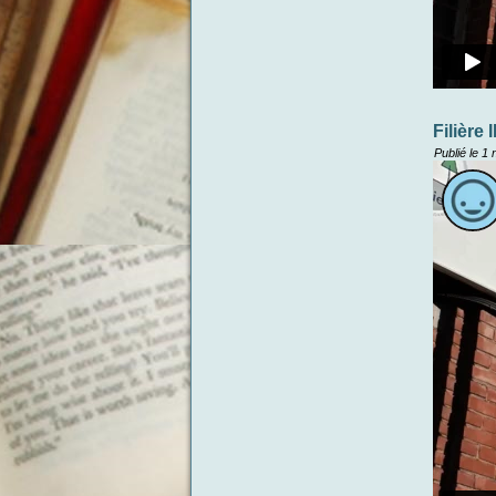
Filièr
Publié le
1 