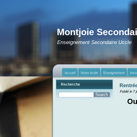
Montjoie Secondai
Enseignement Secondaire Uccle
Accueil
Notre école
Enseignement
Insc
Recherche
Rentré
Publié le
7 j
Ou