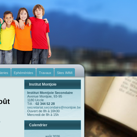
leries
Ephémérides
Travaux
Sites IMMI
Institut Montjoie
Institut Montjoie Secondaire
Avenue Montjoie, 93-95
oût
1180 Uccle
Tél. :
02 344 52 28
secretariat.secondaire@montjoie.be
Ouvert de 8h à 16h30
Mercredi de 8h à 15h
6
Calendrier
août 2026