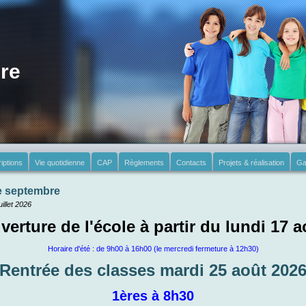
re
riptions
Vie quotidienne
CAP
Règlements
Contacts
Projets & réalisation
Ga
e septembre
uillet 2026
verture de l'école à partir du lun
di 17 a
Horaire d'été : de 9h00 à 16h00 (le mercredi fermeture à 12h30)
Rentrée des classes mardi 25 août 202
1ères à 8h30